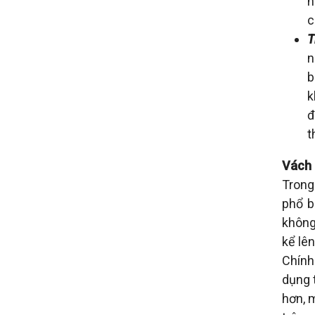
n
c
T
n
b
k
đ
t
Vách
Trong
phổ b
không 
kể lê
Chính 
dụng 
hơn, 