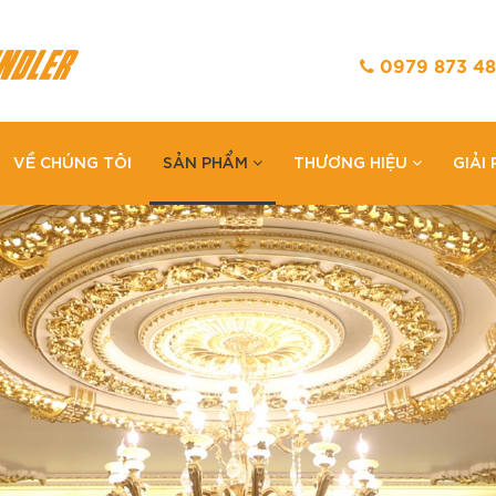
0979 873 48
VỀ CHÚNG TÔI
SẢN PHẨM
THƯƠNG HIỆU
GIẢI
Loading...