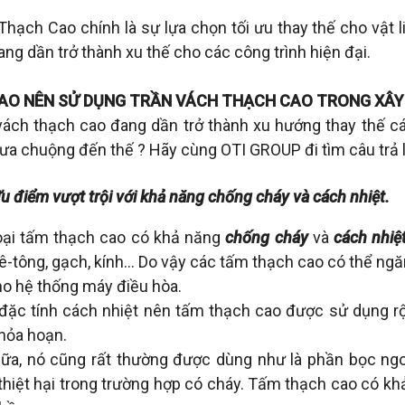
Thạch Cao chính là sự lựa chọn tối ưu thay thế cho vật 
ng dần trở thành xu thế cho các công trình hiện đại.
SAO NÊN SỬ DỤNG TRẦN VÁCH THẠCH CAO TRONG XÂY
vách thạch cao đang dần trở thành xu hướng thay thế các 
ưa chuộng đến thế ? Hãy cùng OTI GROUP đi tìm câu trả l
u điểm vượt trội với khả năng chống cháy và cách nhiệt.
oại tấm thạch cao có khả năng
chống cháy
và
cách nhiệ
ê-tông, gạch, kính… Do vậy các tấm thạch cao có thể ngă
ho hệ thống máy điều hòa.
 đặc tính cách nhiệt nên tấm thạch cao được sử dụng rộ
hỏa hoạn.
ữa, nó cũng rất thường được dùng như là phần bọc ng
thiệt hại trong trường hợp có cháy. Tấm thạch cao có k