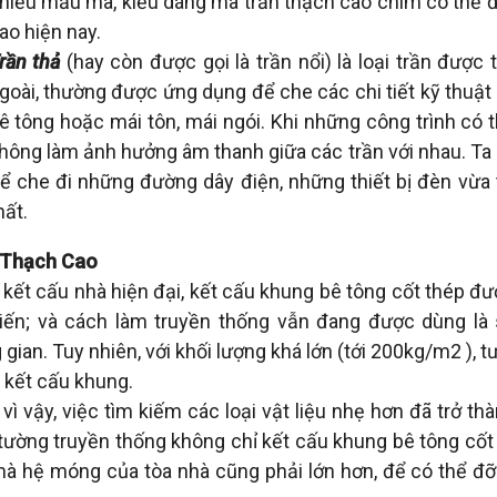
hiều mẫu mã, kiểu dáng mà trần thạch cao chìm có thể
ao hiện nay.
rần thả
(hay còn được gọi là trần nổi) là loại trần được 
goài, thường được ứng dụng để che các chi tiết kỹ thuật
ê tông hoặc mái tôn, mái ngói. Khi những công trình có th
hông làm ảnh hưởng âm thanh giữa các trần với nhau. Ta 
ể che đi những đường dây điện, những thiết bị đèn vừa t
hất.
 Thạch Cao
 kết cấu nhà hiện đại, kết cấu khung bê tông cốt thép đư
iến; và cách làm truyền thống vẫn đang được dùng là
gian. Tuy nhiên, với khối lượng khá lớn (tới 200kg/m2 ), t
n kết cấu khung.
vì vậy, việc tìm kiếm các loại vật liệu nhẹ hơn đã trở th
tường truyền thống không chỉ kết cấu khung bê tông cố
mà hệ móng của tòa nhà cũng phải lớn hơn, để có thể đỡ