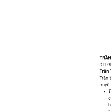
TRẦN
OTI G
Trần 
Trần 
truyề
T
c
b