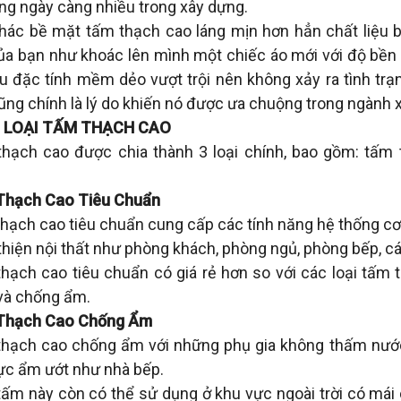
ng ngày càng nhiều trong xây dựng.
hác bề mặt tấm thạch cao láng mịn hơn hẳn chất liệu b
ủa bạn như khoác lên mình một chiếc áo mới với độ bền 
u đặc tính mềm dẻo vượt trội nên không xảy ra tình trạ
ũng chính là lý do khiến nó được ưa chuộng trong ngành 
 LOẠI TẤM THẠCH CAO
hạch cao được chia thành 3 loại chính, bao gồm: tấm
hạch Cao Tiêu Chuẩn
hạch cao tiêu chuẩn cung cấp các tính năng hệ thống cơ 
thiện nội thất như phòng khách, phòng ngủ, phòng bếp, 
hạch cao tiêu chuẩn có giá rẻ hơn so với các loại tấm
và chống ẩm.
Thạch Cao Chống Ẩm
hạch cao chống ẩm với những phụ gia không thấm nước
ực ẩm ướt như nhà bếp.
tấm này còn có thể sử dụng ở khu vực ngoài trời có mái 