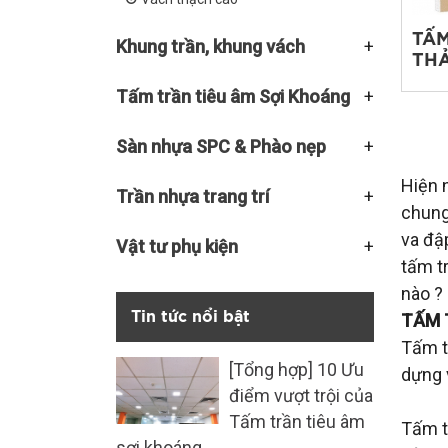
TẤM
Khung trần, khung vách
TH
Tấm trần tiêu âm Sợi Khoáng
Sàn nhựa SPC & Phào nẹp
Hiện 
Trần nhựa trang trí
chung
va đậ
Vật tư phụ kiện
tấm t
nào ?
Tin tức nổi bật
TẤM 
Tấm t
[Tổng hợp] 10 Ưu
dựng v
điểm vượt trội của
Tấm trần tiêu âm
Tấm t
sợi khoáng