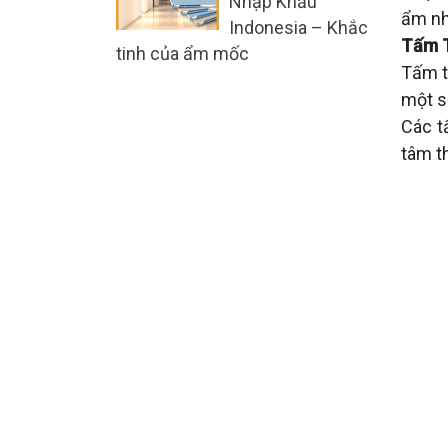
Nhập Khẩu
ẩm nh
Indonesia – Khắc
Tấm 
tinh của ẩm mốc
Tấm t
một s
Các t
tâm th