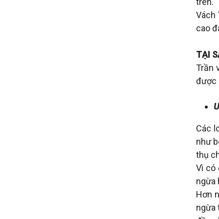
trên.
Vách 
cao đa
TẠI 
Trần 
được 
Ư
Các l
như b
thụ c
Vì có
ngừa 
Hơn n
ngừa 