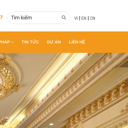
|
|
7
VI
EN
CN
 PHÁP
TIN TỨC
DỰ ÁN
LIÊN HỆ