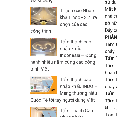
sử dụ
Mặt k
Thạch cao Nhập
nhà c
khẩu Indo - Sự lựa
sở hữ
chọn của các
Đây c
công trình
PHÂN
Tấm thạch cao
Tấm t
nhập khẩu
cháy.
Indonesia – Đồng
Tấm T
hành nhiều năm cùng các công
Tấm t
trình Việt
hoàn 
Tấm thạch cao
Tấm t
nhập khẩu INDO –
cháy 
Mang thương hiệu
Tấm 
Quốc Tế tới tay người dùng Việt
Tấm t
khu v
Tấm Thạch Cao
Loại 