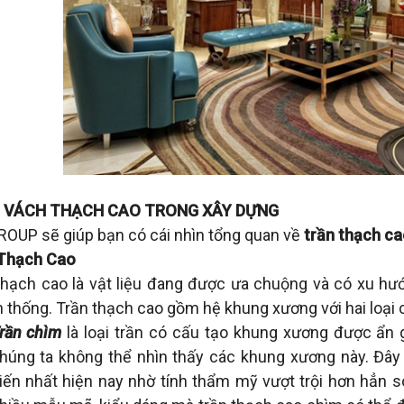
 VÁCH THẠCH CAO TRONG XÂY DỰNG
ROUP sẽ giúp bạn có cái nhìn tổng quan về
trần thạch ca
Thạch Cao
thạch cao là vật liệu đang được ưa chuộng và có xu hướ
n thống. Trần thạch cao gồm hệ khung xương với hai loại 
rần chìm
là loại trần có cấu tạo khung xương được ẩn 
húng ta không thể nhìn thấy các khung xương này. Đây
iến nhất hiện nay nhờ tính thẩm mỹ vượt trội hơn hẳn so 