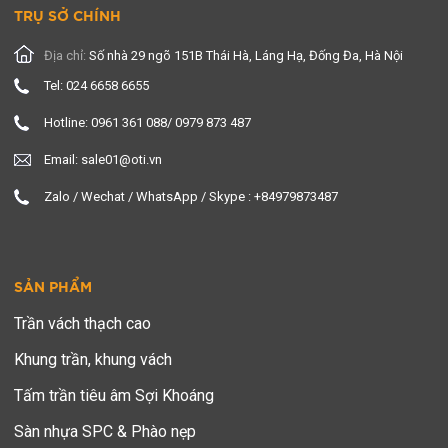
TRỤ SỞ CHÍNH
Địa chỉ:
Số nhà 29 ngõ 151B Thái Hà, Láng Hạ, Đống Đa, Hà Nội
Tel: 024 6658 6655
Hotline: 0961 361 088/ 0979 873 487
Email: sale01@oti.vn
Zalo / Wechat / WhatsApp / Skype : +84979873487
SẢN PHẨM
Trần vách thạch cao
Khung trần, khung vách
Tấm trần tiêu âm Sợi Khoáng
Sàn nhựa SPC & Phào nẹp