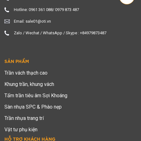
Hotline: 0961 361 088/ 0979 873 487
Email: sale01@oti.vn
Zalo / Wechat / WhatsApp / Skype : +84979873487
SẢN PHẨM
Trần vách thạch cao
Khung trần, khung vách
Tấm trần tiêu âm Sợi Khoáng
Sàn nhựa SPC & Phào nẹp
Trần nhựa trang trí
Vật tư phụ kiện
HỖ TRỢ KHÁCH HÀNG