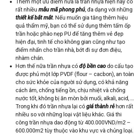
Thêm một ưu điểm nữa là trần nhựa hiện nay có
rất nhiều
mẫu mã phong phú
, đa dạng với những
thiết kế bắt mắt
. Nếu muốn gia tăng thêm hiệu
quả thẩm mỹ, bạn có thể sử dụng thêm tấm ốp
trần hoặc phào nẹp PU để tăng thêm vẻ đẹp
hiện đại, tinh tế cho không gian cũng như tạo
điểm nhấn cho trần nhà, bớt đi sự đơn điệu,
nhàm chán.
Hơn thế nữa trần nhựa có
độ bền cao
do cấu tạo
được phủ một lớp PVDF (flour – cacbon), an toàn
cho sức khỏe của người sử dụng, có khả năng
cách âm, chống tiếng ồn, chịu nhiệt và chống
nước tốt, không bị ăn mòn bởi muối, alkali, acid, …
Trong khi đó trần nhựa lại có
giá thành rẻ
hơn rất
nhiều so với những loại vật liệu khác. Giá thi
công trần nhựa dao động từ 400.000VND/m2 –
600.000m2 tùy thuộc vào khu vực và chủng loại.