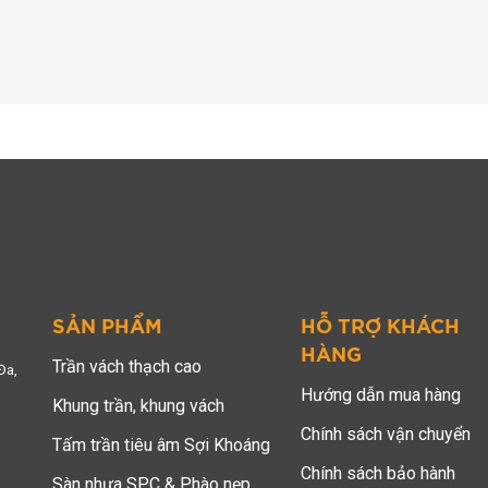
SẢN PHẨM
HỖ TRỢ KHÁCH
HÀNG
Trần vách thạch cao
Đa,
Hướng dẫn mua hàng
Khung trần, khung vách
Chính sách vận chuyển
Tấm trần tiêu âm Sợi Khoáng
Chính sách bảo hành
Sàn nhựa SPC & Phào nẹp