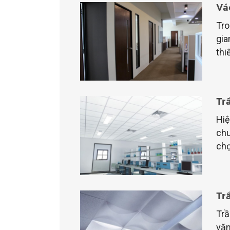
Vá
Tro
gia
thi
Trầ
Hiệ
chu
chọ
Tr
Trầ
văn