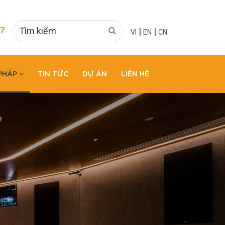
|
|
7
VI
EN
CN
 PHÁP
TIN TỨC
DỰ ÁN
LIÊN HỆ