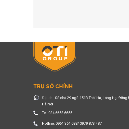
TRỤ SỞ CHÍNH
Địa chỉ:
Số nhà 29 ngõ 151B Thái Hà, Láng Hạ, Đống 
Hà Nội
Tel: 024 6658 6655
Hotline: 0961 361 088/ 0979 873 487