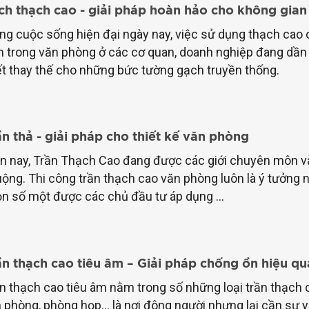
ch thạch cao - giải pháp hoàn hảo cho không gia
ng cuộc sống hiện đại ngày nay, việc sử dụng thạch cao 
n trong văn phòng ở các cơ quan, doanh nghiệp đang dần
ết thay thế cho những bức tường gạch truyền thống.
n thả - giải pháp cho thiết kế văn phòng
n nay, Trần Thạch Cao đang được các giới chuyên môn và
ộng. Thi công trần thạch cao văn phòng luôn là ý tưởng nộ
n số một được các chủ đầu tư áp dụng ...
ần thạch cao tiêu âm – Giải pháp chống ồn hiệu q
n thạch cao tiêu âm nằm trong số những loại trần thạch c
 phòng, phòng họp… là nơi đông người nhưng lại cần sự yê