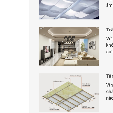
âm 
Tr
Với
khô
sử 
Tấ
Vì 
chá
nào