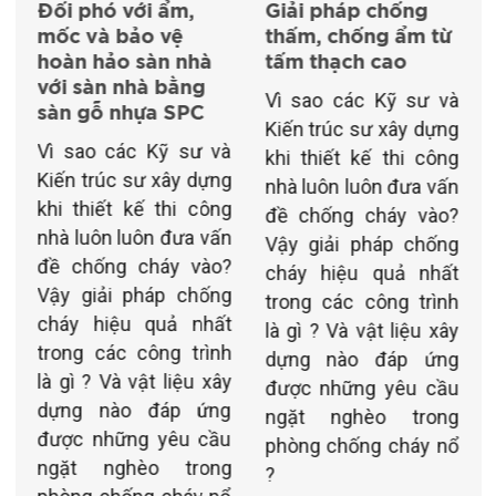
ẩm,
Giải pháp chống
Vách thạch cao -
vệ
thấm, chống ẩm từ
giải pháp hoàn h
 nhà
tấm thạch cao
cho không gian
bằng
văn phòng
Vì sao các Kỹ sư và
 SPC
Vì sao các Kỹ sư
Kiến trúc sư xây dựng
ỹ sư và
Kiến trúc sư xây d
khi thiết kế thi công
ây dựng
khi thiết kế thi c
nhà luôn luôn đưa vấn
hi công
nhà luôn luôn đưa 
đề chống cháy vào?
đưa vấn
đề chống cháy v
Vậy giải pháp chống
y vào?
Vậy giải pháp ch
cháy hiệu quả nhất
p chống
cháy hiệu quả n
trong các công trình
ả nhất
trong các công tr
là gì ? Và vật liệu xây
g trình
là gì ? Và vật liệu 
dựng nào đáp ứng
liệu xây
dựng nào đáp ứ
được những yêu cầu
áp ứng
được những yêu 
ngặt nghèo trong
êu cầu
ngặt nghèo tro
phòng chống cháy nổ
 trong
phòng chống cháy
?