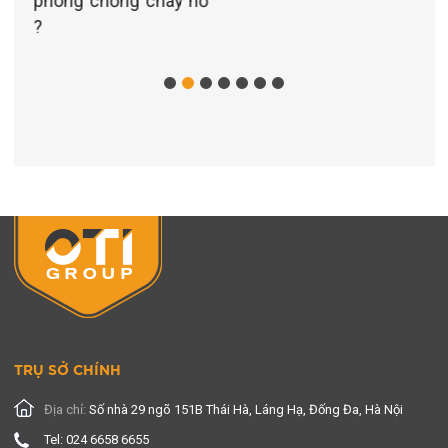
cháy nổ
?
TRỤ SỞ CHÍNH
Địa chỉ:
Số nhà 29 ngõ 151B Thái Hà, Láng Hạ, Đống Đa, Hà Nội
Tel: 024 6658 6655