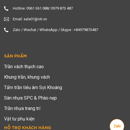
Hotline: 0961 361 088/ 0979 873 487
Email: sale01@oti.vn
Zalo / Wechat / WhatsApp / Skype : +84979873487
SẢN PHẨM
Trần vách thạch cao
Khung trần, khung vách
Tấm trần tiêu âm Sợi Khoáng
Sàn nhựa SPC & Phào nẹp
Trần nhựa trang trí
Vật tư phụ kiện
Zalo
HỖ TRỢ KHÁCH HÀNG