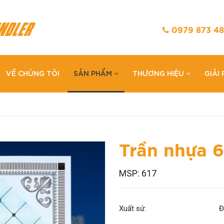
0979 873 48
VỀ CHÚNG TÔI
SẢN PHẨM
THƯƠNG HIỆU
GIẢI
Trần nhựa 6
MSP: 617
Xuất sứ:
Đ