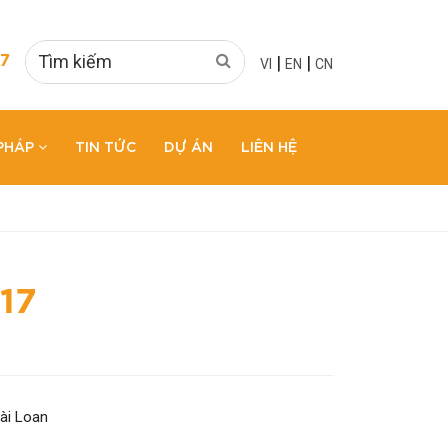
|
|
7
VI
EN
CN
 PHÁP
TIN TỨC
DỰ ÁN
LIÊN HỆ
17
ài Loan