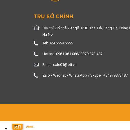
TRỤ SỞ CHÍNH
Địa chỉ:
Số nhà 29 ngõ 151B Thái Hà, Láng Hạ, Đống 
Hà Nội
Tel: 024 6658 6655
Hotline: 0961 361 088/ 0979 873 487
Email: sale01@oti.vn
Zalo / Wechat / WhatsApp / Skype : +84979873487