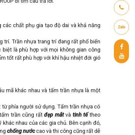
ROUP đi tìm câu trả lời.
g các chất phụ gia tạo độ dai và khả năng
Zalo
rí. Trần nhựa trang trí đang rất phổ biến
c biệt là phù hợp với mọi không gian công
 tốt rất phù hợp với khí hậu nhiệt đới gió
 mẫu mã khác nhau và tấm trần nhựa là một
ốt từ phía người sử dụng. Tấm trần nhựa có
tấm trần cũng rất
đẹp mắt
và
tinh tế
theo
khác nhau của các gia chủ. Bên cạnh đó,
ăng
chống nước
cao và thi công cũng rất dễ