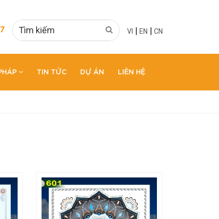
|
|
7
VI
EN
CN
 PHÁP
TIN TỨC
DỰ ÁN
LIÊN HỆ