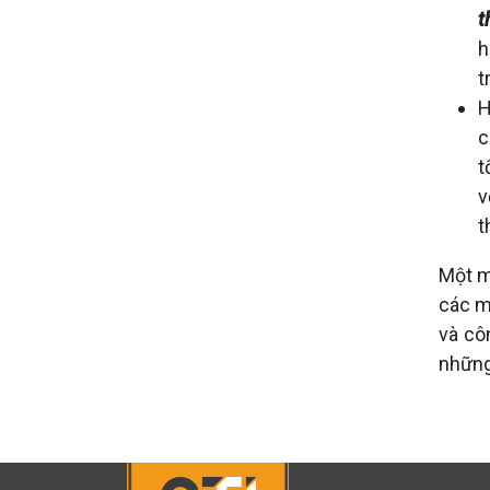
t
h
t
H
c
t
v
t
Một m
các m
và cô
những