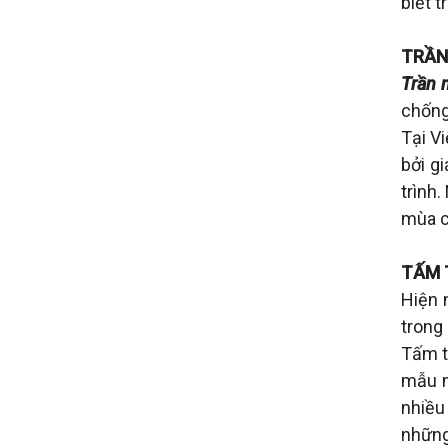
biết t
TRẦN 
Trần 
chống
Tại V
bởi g
trình
mùa c
TẤM 
Hiện 
trong
Tấm t
mẫu m
nhiều
những