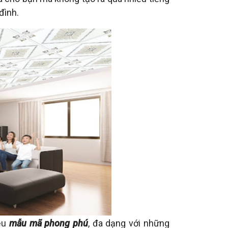
 đình.
ều
mẫu mã phong phú
, đa dạng với những