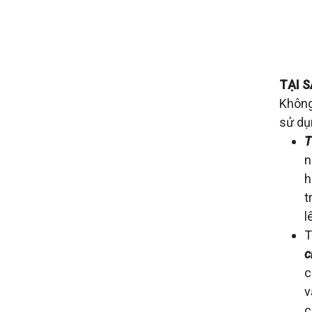
TẠI 
Không
sử dụ
T
n
h
t
l
T
c
c
v
c