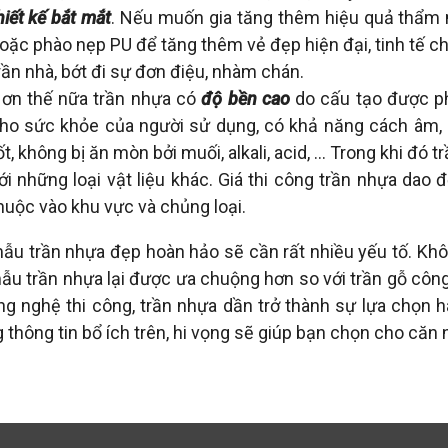
hiết kế bắt mắt
. Nếu muốn gia tăng thêm hiệu quả thẩm 
oặc phào nẹp PU để tăng thêm vẻ đẹp hiện đại, tinh tế 
rần nhà, bớt đi sự đơn điệu, nhàm chán.
ơn thế nữa trần nhựa có
độ bền cao
do cấu tạo được ph
ho sức khỏe của người sử dụng, có khả năng cách âm, 
ốt, không bị ăn mòn bởi muối, alkali, acid, … Trong khi đó t
ới những loại vật liệu khác. Giá thi công trần nhựa d
huộc vào khu vực và chủng loại.
ẫu trần nhựa đẹp hoàn hảo sẽ cần rất nhiều yếu tố. Khôn
ẫu trần nhựa lại được ưa chuộng hơn so với trần gỗ công n
ng nghệ thi công, trần nhựa dần trở thành sự lựa chọn 
 thông tin bổ ích trên, hi vọng sẽ giúp bạn chọn cho căn