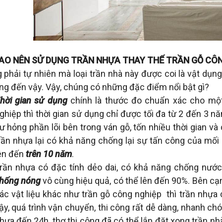
SAO NÊN SỬ DỤNG TRẦN NHỰA THAY THẾ TRẦN GỖ CÔ
 phải tự nhiên mà loại trần nhà này được coi là vật dụ
ng đến vậy. Vậy, chúng có những đặc điểm nổi bật gì?
hời gian sử dụng
chính là thước đo chuẩn xác cho một
ghiệp thì thời gian sử dụng chỉ được tối đa từ 2 đến 3 
ư hỏng phần lõi bên trong ván gỗ, tốn nhiều thời gian v
rần nhựa lại có khả năng chống lại sự tấn công của mối 
ên đến
trên 10 năm
.
rần nhựa có đặc tính dẻo dai, có khả năng chống nước 
hống nóng
vô cùng hiệu quả, có thể lên đến 90%. Bên cạ
ác vật liệu khác như trần gỗ công nghiệp thì trần nhựa 
ậy, quá trình vận chuyển, thi công rất dễ dàng, nhanh c
hưa đến 24h, thợ thi công đã có thể lắp đặt xong trần n