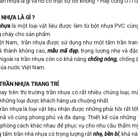
rần nhựa là gì và nó có thật sự tốt không ? Hãy cùng OTI G
NHỰA LÀ GÌ ?
nhựa
là một loại vật liệu được làm từ bột nhựa PVC cùn
 cháy cho sản phẩm.
iệt Nam, trần nhựa được sử dụng như một tấm trần trang t
iá thành không cao,
mẫu mã đẹp
, trọng lượng nhẹ và đặ
. Ngoài ra trần nhựa còn có khả năng
chống nóng,
chống ẩm
ủa nước Việt Nam.
TRẦN NHỰA TRANG TRÍ
nay trên thị trường trần nhựa có rất nhiều chủng loại,
 những loại được khách hàng ưa chuộng nhất.
rần nhựa là loại vật liệu nhận được những phải hồi rất t
ã vô cùng phong phú và đa dạng. Thiết kế của những 
 phòng cách khác nhau để phục vụ cho nhu cầu thẩm mỹ 
 tấm trần nhà nhựa có trọng lượng rất
nhẹ, bền bỉ
, khả n