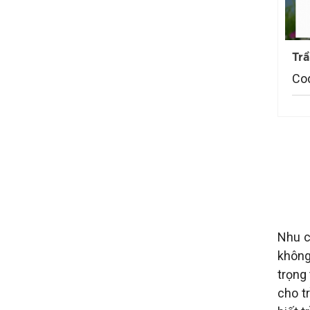
Tr
Co
Nhu c
không
trọng
cho t